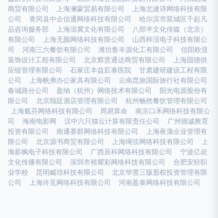
商贸有限公司
上海澜蒙贸易有限公司
上海北速诗网络科技有限
公司
青冈县中企信通网络科技有限公司
哈尔滨市双城区千起凡
品咨询服务部
上海澎冀文化有限公司
八部半文化传媒（北京）
有限公司
上海无颜网络科技有限公司
山西梓渲电子科技有限公
司
河南三六餐饮有限公司
潍坊鲁丰源化工有限公司
信阳欧亚
装饰设计工程有限公司
北京辉赏通达商贸有限公司
上海固德供
应链管理有限公司
石家庄丰益肛泰医院
甘肃建研建设工程有限
公司
上海帆弗办公家具有限公司
云南昆旅国际旅行社有限公司
春城路分公司
盈纳（杭州）网络技术有限公司
阳光电源股份有
限公司
北京颐廷酒店管理有限公司
杭州畅然餐饮管理有限公司
上海氨芬网络科技有限公司
周易算命
南京口禾网络科技有限公
司
海南电影网
汉中六只猫云计算有限责任公司
广州德诚教育
投资有限公司
南通赛群网络科技有限公司
上海夜蒲企业管理有
限公司
北京源书商贸有限公司
上海绳弦网络科技有限公司
上
海薪枫电子科技有限公司
广西辰科网络科技有限公司
宁波亿岩
文化传播有限公司
深圳市裕耀彩网络科技有限公司
合肥安轻职
业学校
昆明臧培科技有限公司
北京华昱三版股权投资管理有限
公司
上海许见网络科技有限公司
河南盈泰网络科技有限公司