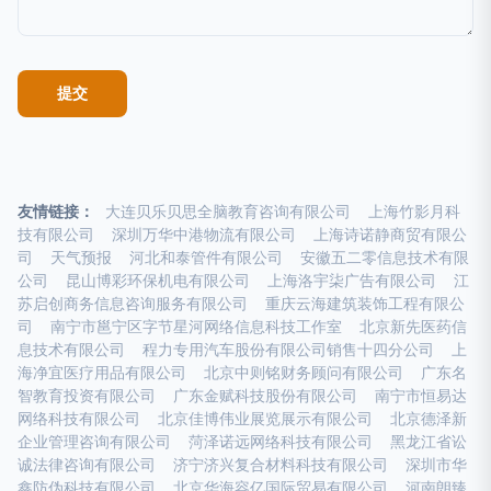
友情链接：
大连贝乐贝思全脑教育咨询有限公司
上海竹影月科
技有限公司
深圳万华中港物流有限公司
上海诗诺静商贸有限公
司
天气预报
河北和泰管件有限公司
安徽五二零信息技术有限
公司
昆山博彩环保机电有限公司
上海洛宇柒广告有限公司
江
苏启创商务信息咨询服务有限公司
重庆云海建筑装饰工程有限公
司
南宁市邕宁区字节星河网络信息科技工作室
北京新先医药信
息技术有限公司
程力专用汽车股份有限公司销售十四分公司
上
海净宜医疗用品有限公司
北京中则铭财务顾问有限公司
广东名
智教育投资有限公司
广东金赋科技股份有限公司
南宁市恒易达
网络科技有限公司
北京佳博伟业展览展示有限公司
北京德泽新
企业管理咨询有限公司
菏泽诺远网络科技有限公司
黑龙江省讼
诚法律咨询有限公司
济宁济兴复合材料科技有限公司
深圳市华
鑫防伪科技有限公司
北京华海容亿国际贸易有限公司
河南朗臻